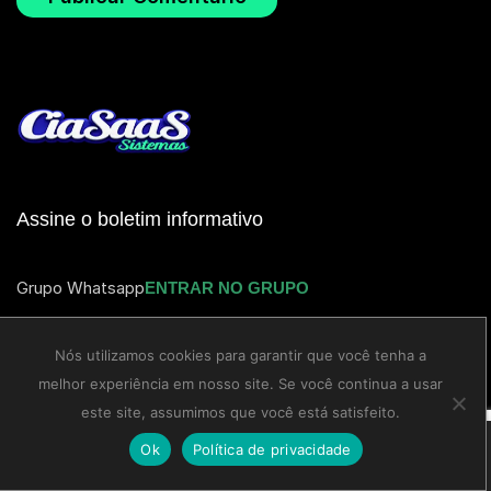
Assine o boletim informativo
Grupo Whatsapp
ENTRAR NO GRUPO
Categorias
Nós utilizamos cookies para garantir que você tenha a
melhor experiência em nosso site. Se você continua a usar
SAAS
este site, assumimos que você está satisfeito.
PLUGINS
Ok
Política de privacidade
Home
Shop
Sign in
Blog
More
SOFTWARE