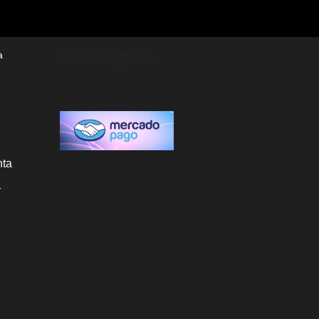
Site Seguro
a
nta
r