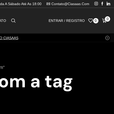
da A Sábado Até As 18:00
Contato@ciasaas.com
0
ATO
ENTRAR / REGISTRO
0
O CIASAAS
am”
om a tag