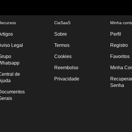
Recursos
CiaSaaS
Minha cont
Artigos
Sobre
Perfil
Aviso Legal
Termos
Registro
Grupo
Cookies
Favoritos
Whatsapp
Reembolso
Minha Co
Central de
Privacidade
Recupera
Ajuda
Senha
Documentos
Gerais